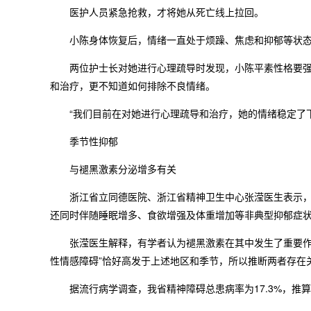
医护人员紧急抢救，才将她从死亡线上拉回。
小陈身体恢复后，情绪一直处于烦躁、焦虑和抑郁等状
两位护士长对她进行心理疏导时发现，小陈平素性格要强，
和治疗，更不知道如何排除不良情绪。
“我们目前在对她进行心理疏导和治疗，她的情绪稳定了下
季节性抑郁
与褪黑激素分泌增多有关
浙江省立同德医院、浙江省精神卫生中心张滢医生表示，研
还同时伴随睡眠增多、食欲增强及体重增加等非典型抑郁症
张滢医生解释，有学者认为褪黑激素在其中发生了重要作用
性情感障碍”恰好高发于上述地区和季节，所以推断两者存在
据流行病学调查，我省精神障碍总患病率为17.3%，推算