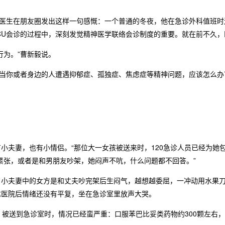
达医生在朋友圈发出这样一句感慨：一个普通的冬夜，他在急诊外科值班时
CU会诊的过程中，深刻发觉精神医学联络会诊制度的重要。就在前不久
为。”曹新毅说。
当你或者身边的人遭遇抑郁症、孤独症、焦虑症等精神问题，应该怎么办
妻，也有小情侣。“那位大一女孩被送来时，120急诊人员已经为她包
紧张，或者是和男朋友吵架，她闷声不吭，什么问题都不回答。”
夫妻中的女方是和丈夫吵完架后生闷气，越想越委屈，一冲动用水果刀
达医院后情绪还没有平复，坐在急诊室里放声大哭。
送到急诊室时，情况已经蛮严重：口服苯巴比妥类药物约300颗左右，