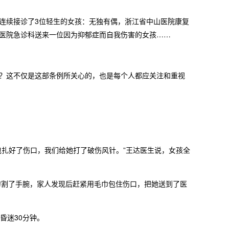
连续接诊了3位轻生的女孩：无独有偶，浙江省中山医院康复
，医院急诊科送来一位因为抑郁症而自我伤害的女孩……
？这不仅是这部条例所关心的，也是每个人都应关注和重视
扎好了伤口，我们给她打了破伤风针。”王达医生说，女孩全
割了手腕，家人发现后赶紧用毛巾包住伤口，把她送到了医
昏迷30分钟。