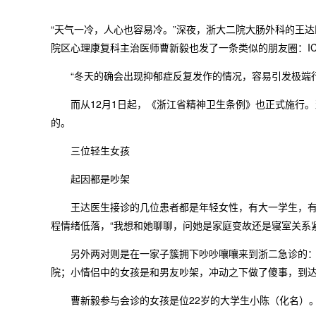
“天气一冷，人心也容易冷。”深夜，浙大二院大肠外科的王
院区心理康复科主治医师曹新毅也发了一条类似的朋友圈：I
“冬天的确会出现抑郁症反复发作的情况，容易引发极端行
而从12月1日起，《浙江省精神卫生条例》也正式施行。
的。
三位轻生女孩
起因都是吵架
王达医生接诊的几位患者都是年轻女性，有大一学生，有小夫
程情绪低落，“我想和她聊聊，问她是家庭变故还是寝室关系
另外两对则是在一家子簇拥下吵吵嚷嚷来到浙二急诊的：小
院；小情侣中的女孩是和男友吵架，冲动之下做了傻事，到
曹新毅参与会诊的女孩是位22岁的大学生小陈（化名）。被