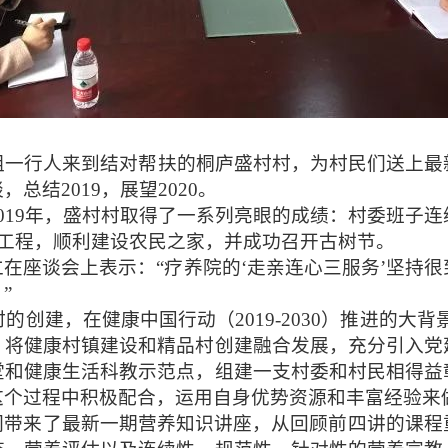
组一行人来到结对帮扶的桐庐盛村村，为村民们送上最
谈，总结
2019
，展望
2020
。
019
年，盛村村取得了一系列亮眼的成绩：村委班子连
工程，顺利建设农民之家，并成功召开古树节。
在座谈会上表示：“疗养院的‘走亲连心三服务’坚持
”
村的创建，在健康中国行动（
2019-2030
）推进的大背
，将健康村镇建设和精品村创建融合发展，充分引入党
堂和健康生活科教示范点，组建一支村委和村民相得益
这个过程中积极配合，运用自身优势资源和丰富经验来
们带来了最新一期营养知识讲座，从回顾前四讲的课程