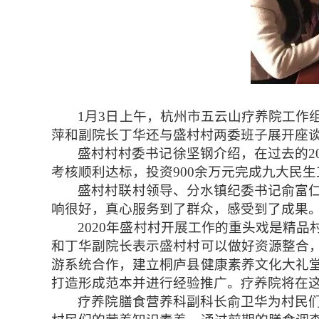
1
月
3
日上午，杭州市五云山疗养院工作
萍和副院长丁华还与盛村村两委班子展开座
盛村村村委书记徐坚钢介绍，在过去的
2
考核顺利达标，投资
900
余万元完成九大民生
盛村村联村领导、分水镇纪委书记俞富仁
响很好，真心服务到了群众，感受到了成果。
2020
年盛村村开展工作的重头戏是精品
和丁华副院长表示盛村村可以做好资源整合
游系统合作，建立桐庐县健康素养文化大礼
打造形成范本并进行经验推广。疗养院将在
疗养院膳食营养科副科长俞卫华为村民