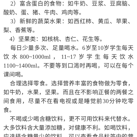
2
）富含蛋白的食物：如牛奶、豆浆、豆腐脑、
酸奶、蛋、猪、牛肉、鸡肉等。
3
）新鲜的蔬菜水果：如西红柿、黄瓜、苹果、
梨、香蕉等。
4
）坚果类：如核桃、杏仁、花生等。
每日少量多次、足量喝水。
6
岁至
10
岁学生每天
饮水
800~1000ml
，
11~17
岁学生每天饮水
1100~1400ml
。不要等到口渴时再喝，可以在每个
课间喝。
合理选择零食。选择营养丰富的食物做为零食，
如牛奶，水果，坚果。而且在不影响正餐的两餐之
间食用，尽量不在看电视或是睡觉前
30
分钟吃零
食。
不喝或少喝含糖饮料，更不可用饮料来代替水。
大多饮料含大量添加糖，对健康不利。如喝饮料，
应选择含糖量少的饮料，可以查看食品标签中的营