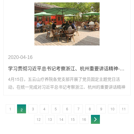
2020-04-16
学习贯彻习近平总书记考察浙江、杭州重要讲话精神--疗养院各支部开展党员固定主题党日活动
4月15日，五云山疗养院各党支部开展了党员固定主题党日活
动，在统一完成对习近平总书记考察浙江、杭州的重要讲话精神
集中学习的基础上，结合学习内容，各支部分别进行了自选主题
大讨论。
1
3
4
5
6
7
8
9
10
11
2
12
13
14
15
16