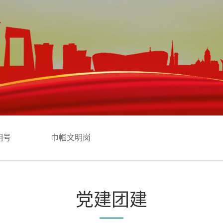
明号
巾帼文明岗
党建团建