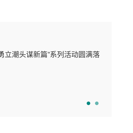
201
勇立潮头谋新篇”系列活动圆满落
新
室
MOR