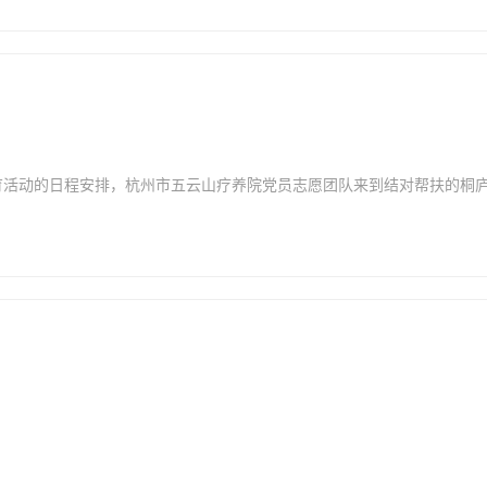
教育活动的日程安排，杭州市五云山疗养院党员志愿团队来到结对帮扶的桐