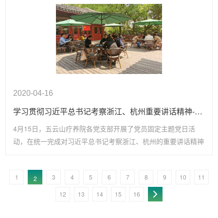
2020-04-16
学习贯彻习近平总书记考察浙江、杭州重要讲话精神--疗养院各支部开展党员固定主题党日活动
4月15日，五云山疗养院各党支部开展了党员固定主题党日活
动，在统一完成对习近平总书记考察浙江、杭州的重要讲话精神
集中学习的基础上，结合学习内容，各支部分别进行了自选主题
大讨论。
1
3
4
5
6
7
8
9
10
11
2
12
13
14
15
16