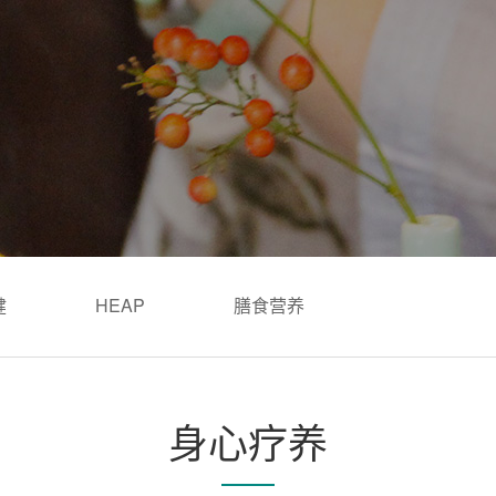
健
HEAP
膳食营养
身心疗养