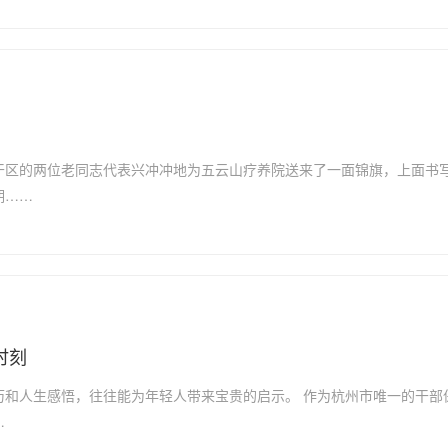
干区的两位老同志代表兴冲冲地为五云山疗养院送来了一面锦旗，上面书
期……
时刻
历和人生感悟，往往能为年轻人带来宝贵的启示。 作为杭州市唯一的干部
…