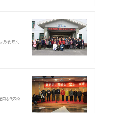
旗致敬 展文
老同志代表纷