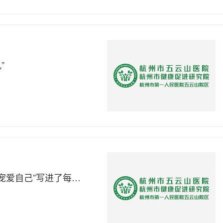
”
爱己同行，悦享520 | 今天，五云山医院把“宠爱自己”写进了每一处细节