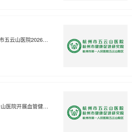
暖心膳食护银龄，科学搭配进万家——杭州市五云山医院2026年全民营养周“食”在精彩！
守护血管健康·畅享活力人生——杭州市五云山医院开展血管健康日主题活动