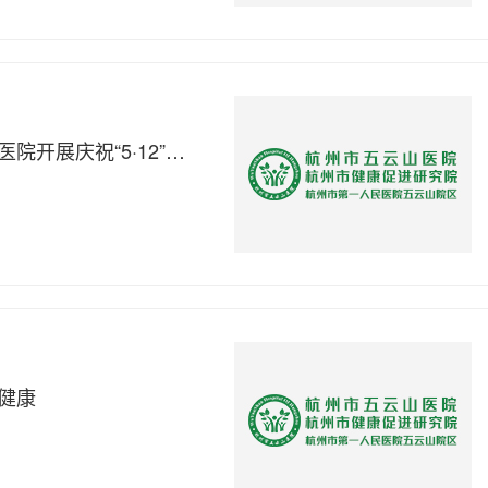
天使之歌，暖护朝夕————杭州市五云山医院开展庆祝“5·12”国际护士节系列活动
健康