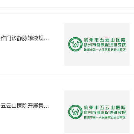
规范培训强基层 对口帮扶促提升——杭阿协作门诊静脉输液规范化培训在阿克苏举办
以案为鉴筑防线 警钟长鸣树清风——杭州市五云山医院开展集中警示教育暨党建联建活动