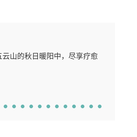
202
五云山的秋日暖阳中，尽享疗愈
【
场
MOR