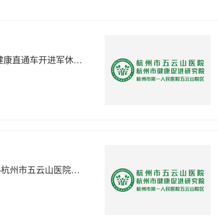
科学防跌进社区 精准服务护银龄 ——五云健康直通车开进军休中心第五干休所
沉浸式实训筑牢安全防线 守护医患平安——杭州市五云山医院开展全链条消防安全专项培训