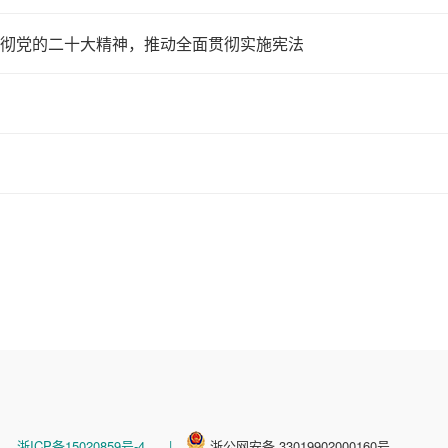
贯彻党的二十大精神，推动全面贯彻实施宪法
浙ICP备15020859号-4
|
浙公网安备 33019902000160号