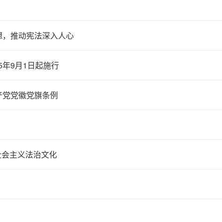
想，推动宪法深入人心
5年9月1日起施行
产党党徽党旗条例
设社会主义法治文化
》